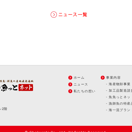
ホーム
事業内容
-
海産物卸事業
ニュース
-
加工品製造請
私たちの想い
-
魚魚っとネッ
-
漁師魚の特産
ル2階
-
海一流ブラン