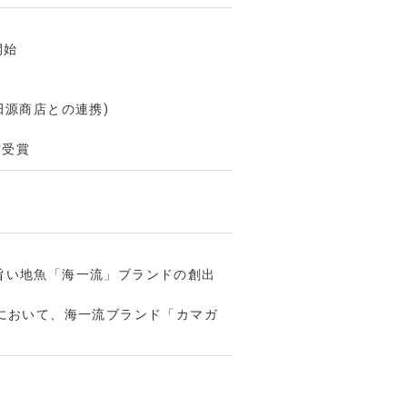
開始
田源商店との連携)
賞受賞
旨い地魚「海一流」ブランドの創出
」において、海一流ブランド「カマガ