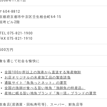
2008年11月1日
〒604-8812
京都府京都市中京区壬生相合町64-15
垣嵜ビル2階
TEL:075-821-1900
FAX:075-821-1910
500万円
食を通じて社会を愉快に
全国100か所以上の漁港から直送する海産物卸
お店オリジナルの水産加工品の製造請負
通販サイト『魚魚っとネット』の運営
全国の漁師が食べる旨い地魚『漁師魚の特産品』
産地に眠る旨い地魚ブランド『海一流』ブランドの運営
飲食店(居酒屋・回転寿司等)、スーパー、鮮魚店等