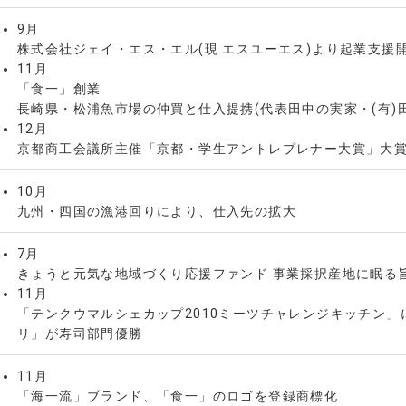
9月
株式会社ジェイ・エス・エル(現 エスユーエス)より起業支援
11月
「食一」創業
長崎県・松浦魚市場の仲買と仕入提携(代表田中の実家・(有)
12月
京都商工会議所主催「京都・学生アントレプレナー大賞」大
10月
九州・四国の漁港回りにより、仕入先の拡大
7月
きょうと元気な地域づくり応援ファンド 事業採択産地に眠る
11月
「テンクウマルシェカップ2010ミーツチャレンジキッチン
リ」が寿司部門優勝
11月
「海一流」ブランド、「食一」のロゴを登録商標化